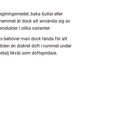
göringsmedel, baka bullar eller
i hemmet är dock att använda sig av
rodukter i olika varianter.
jus behöver man dock tända för att
tiden en diskret doft i rummet under
talj likväl som doftspridare.