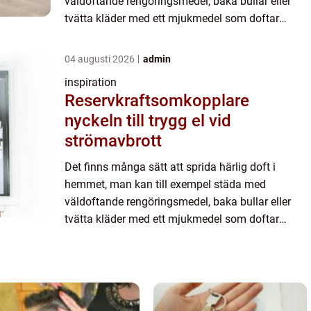
väldoftande rengöringsmedel, baka bullar eller
tvätta kläder med ett mjukmedel som doftar
härligt. Den mest långv...
04 augusti 2026
admin
inspiration
Reservkraftsomkopplare
nyckeln till trygg el vid
strömavbrott
Det finns många sätt att sprida härlig doft i
hemmet, man kan till exempel städa med
väldoftande rengöringsmedel, baka bullar eller
tvätta kläder med ett mjukmedel som doftar
härligt. Den mest långv...