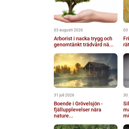
03 augusti 2026
03
Arborist i nacka trygg och
Fris
genomtänkt trädvård nä...
rä
31 juli 2026
30 
Boende i Grövelsjön -
Silv
fjällupplevelser nära
ma
nature...
mö