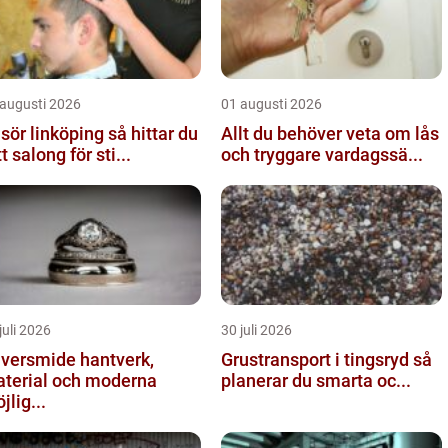
 augusti 2026
01 augusti 2026
ör linköping så hittar du
Allt du behöver veta om lås
tt salong för sti...
och tryggare vardagssä...
juli 2026
30 juli 2026
ersmide hantverk,
Grustransport i tingsryd så
terial och moderna
planerar du smarta oc...
jlig...