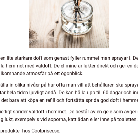
 en lite starkare doft som genast fyller rummet man sprayar i. 
 fylla hemmet med väldoft. De eliminerar lukter direkt och ger en d
lkomnande atmosfär på ett ögonblick.
la in olika nivåer på hur ofta man vill att behållaren ska spray
r hela tiden ljuvligt ändå. De kan hålla upp till 60 dagar och in
r det bara att köpa en refill och fortsätta sprida god doft i hemme
rligt sprider väldoft i hemmet. De består av en gelé som avger do
ålig lukt, exempelvis vid soporna, kattlådan eller inne på toaletten.
produkter hos Coolpriser.se.