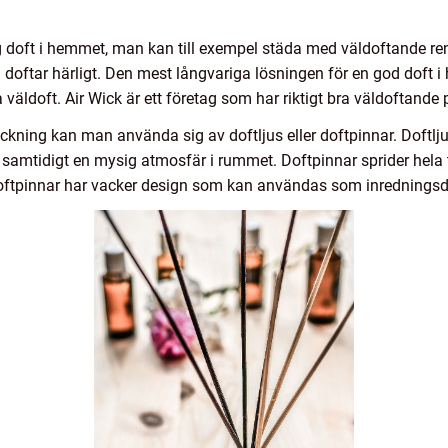
ig doft i hemmet, man kan till exempel städa med väldoftande ren
doftar härligt. Den mest långvariga lösningen för en god doft 
 väldoft. Air Wick är ett företag som har riktigt bra väldoftande p
ackning kan man använda sig av doftljus eller doftpinnar. Doftl
 samtidigt en mysig atmosfär i rummet. Doftpinnar sprider hela 
 doftpinnar har vacker design som kan användas som inredningsde