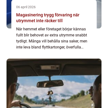
06 april 2026
Magasinering trygg förvaring när
utrymmet inte räcker till
När hemmet eller företaget börjar kännas
fullt blir behovet av extra utrymme snabbt
tydligt. Många vill behålla sina saker, men
inte leva bland flyttkartonger, överfulla
garderober och staplade möbler. Då blir
Magasinering en praktisk lösning. Genom ...