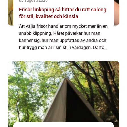
03 augusti 2026
Frisör linköping så hittar du rätt salong
för stil, kvalitet och känsla
Att välja frisör handlar om mycket mer än en
snabb klippning. Håret påverkar hur man
känner sig, hur man uppfattas av andra och
hur trygg man är i sin stil i vardagen. Därför
söker många inte bara en tid i kalendern,
utan en frisör som lyssnar, vägle...