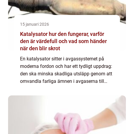
15 januari 2026
Katalysator hur den fungerar, varför
den är värdefull och vad som händer
när den blir skrot
En katalysator sitter i avgassystemet på
moderna fordon och har ett tydligt uppdrag:
den ska minska skadliga utsläpp genom att
omvandla farliga ämnen i avgaserna till
mindre skadliga gaser. För många bilägare
är den mest aktuell först när den går sön...