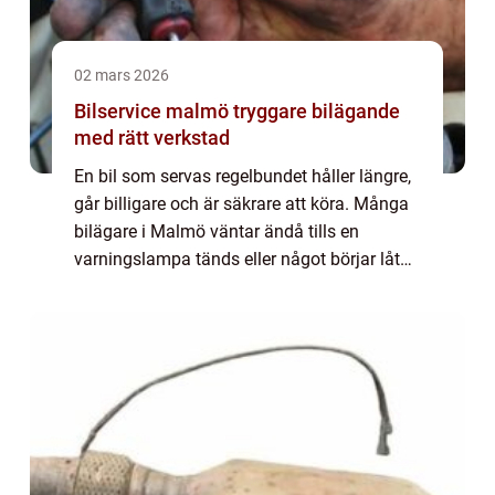
02 mars 2026
Bilservice malmö tryggare bilägande
med rätt verkstad
En bil som servas regelbundet håller längre,
går billigare och är säkrare att köra. Många
bilägare i Malmö väntar ändå tills en
varningslampa tänds eller något börjar låta
konstigt. Genom att planera sin bilservice
malmö i tid minskar risken för dyra...