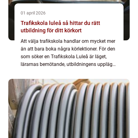
01 april 2026
Trafikskola luleå så hittar du rätt
utbildning för ditt körkort
Att välja trafikskola handlar om mycket mer
än att bara boka några körlektioner. För den
som söker en Trafikskola Luleå är läget,
lärarnas bemötande, utbildningens upplägg
och möjligheten att kombinera teori och
praktik avgörande. En genomtänkt körko...