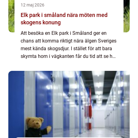
12 maj 2026
Elk park i småland nära möten med
skogens konung
Att besöka en Elk park i Småland ger en
chans att komma riktigt nära älgen Sveriges
mest kända skogsdjur. I stället för att bara
skymta horn i vägkanten får du tid att se hur
älgarna rör sig, äter, samspelar och reagerar
på sin omgivning. För många b...