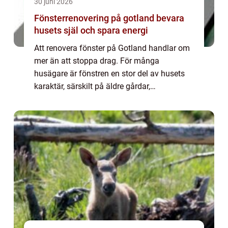
30 juni 2026
Fönsterrenovering på gotland bevara
husets själ och spara energi
Att renovera fönster på Gotland handlar om
mer än att stoppa drag. För många
husägare är fönstren en stor del av husets
karaktär, särskilt på äldre gårdar,
fiskarstugor och trähus i Visby och på
landsbygden. När karmar börjar ruttna,
färgen flagnar o...