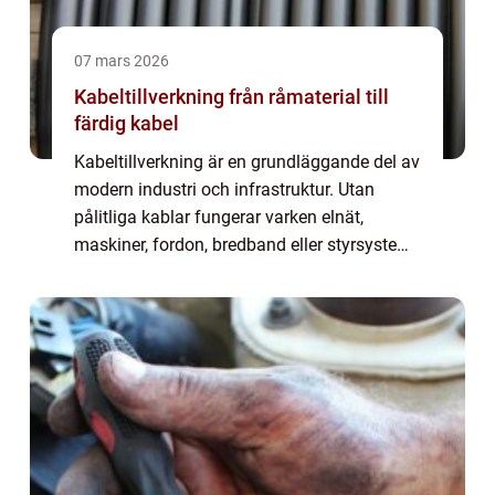
07 mars 2026
Kabeltillverkning från råmaterial till
färdig kabel
Kabeltillverkning är en grundläggande del av
modern industri och infrastruktur. Utan
pålitliga kablar fungerar varken elnät,
maskiner, fordon, bredband eller styrsystem.
Trots det hamnar kablar ofta i skymundan.
De syns inte, men de måste fungera var...