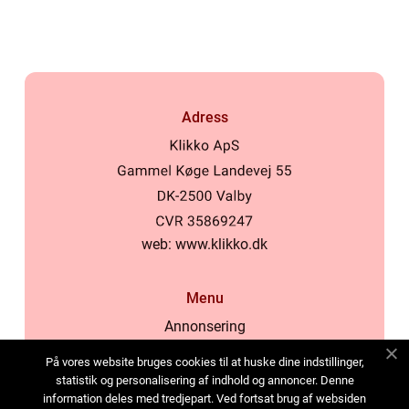
Adress
web:
www.klikko.dk
Menu
Annonsering
Om oss
På vores website bruges cookies til at huske dine indstillinger,
Cookies
statistik og personalisering af indhold og annoncer. Denne
information deles med tredjepart. Ved fortsat brug af websiden
Kontakta oss