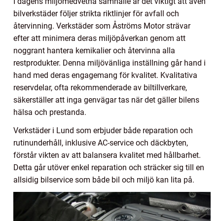
I dagens miljömedvetna samhälle är det viktigt att även
bilverkstäder följer strikta riktlinjer för avfall och
återvinning. Verkstäder som Åströms Motor strävar
efter att minimera deras miljöpåverkan genom att
noggrant hantera kemikalier och återvinna alla
restprodukter. Denna miljövänliga inställning går hand i
hand med deras engagemang för kvalitet. Kvalitativa
reservdelar, ofta rekommenderade av biltillverkare,
säkerställer att inga genvägar tas när det gäller bilens
hälsa och prestanda.
Verkstäder i Lund som erbjuder både reparation och
rutinunderhåll, inklusive AC-service och däckbyten,
förstår vikten av att balansera kvalitet med hållbarhet.
Detta går utöver enkel reparation och sträcker sig till en
allsidig bilservice som både bil och miljö kan lita på.