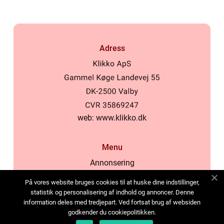
Adress
web:
www.klikko.dk
Menu
Annonsering
Om oss
På vores website bruges cookies til at huske dine indstillinger,
Cookies
statistik og personalisering af indhold og annoncer. Denne
information deles med tredjepart. Ved fortsat brug af websiden
Kontakta oss
godkender du cookiepolitikken.
Sitemap