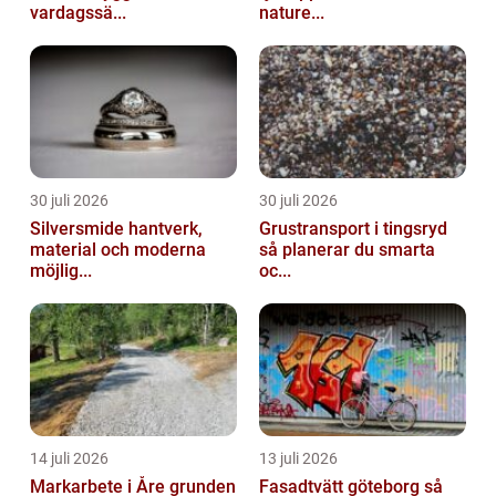
vardagssä...
nature...
30 juli 2026
30 juli 2026
Silversmide hantverk,
Grustransport i tingsryd
material och moderna
så planerar du smarta
möjlig...
oc...
14 juli 2026
13 juli 2026
Markarbete i Åre grunden
Fasadtvätt göteborg så