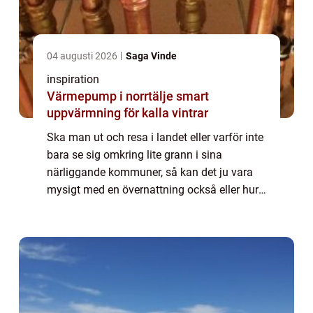
04 augusti 2026
Saga Vinde
inspiration
Värmepump i norrtälje smart
uppvärmning för kalla vintrar
Ska man ut och resa i landet eller varför inte
bara se sig omkring lite grann i sina
närliggande kommuner, så kan det ju vara
mysigt med en övernattning också eller hur?
Man slipper åka hela vägen hem igen, om
de...