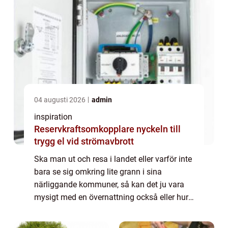
04 augusti 2026
admin
inspiration
Reservkraftsomkopplare nyckeln till
trygg el vid strömavbrott
Ska man ut och resa i landet eller varför inte
bara se sig omkring lite grann i sina
närliggande kommuner, så kan det ju vara
mysigt med en övernattning också eller hur?
Man slipper åka hela vägen hem igen, om
de...