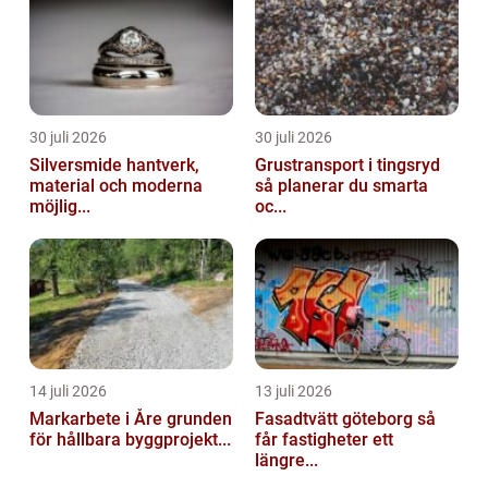
30 juli 2026
30 juli 2026
Silversmide hantverk,
Grustransport i tingsryd
material och moderna
så planerar du smarta
möjlig...
oc...
14 juli 2026
13 juli 2026
Markarbete i Åre grunden
Fasadtvätt göteborg så
för hållbara byggprojekt...
får fastigheter ett
längre...