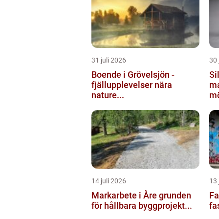
31 juli 2026
30 
Boende i Grövelsjön -
Silv
fjällupplevelser nära
ma
nature...
mö
14 juli 2026
13 
Markarbete i Åre grunden
Fas
för hållbara byggprojekt...
fa