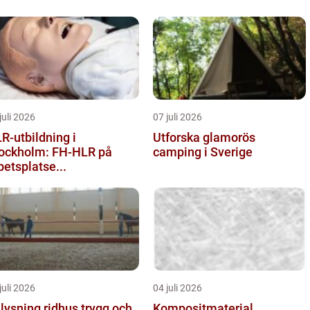
juli 2026
07 juli 2026
R-utbildning i
Utforska glamorös
ockholm: FH-HLR på
camping i Sverige
betsplatse...
juli 2026
04 juli 2026
ysning ridhus trygg och
Kompositmaterial