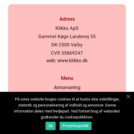
Adress
web:
www.klikko.dk
Menu
Annonsering
Om oss
På vores website bruges cookies til at huske dine indstillinger,
Cookies
statistik og personalisering af indhold og annoncer. Denne
information deles med tredjepart. Ved fortsat brug af websiden
Kontakta oss
godkender du cookiepolitikken.
Sitemap
Ok
Privatlivspolitik