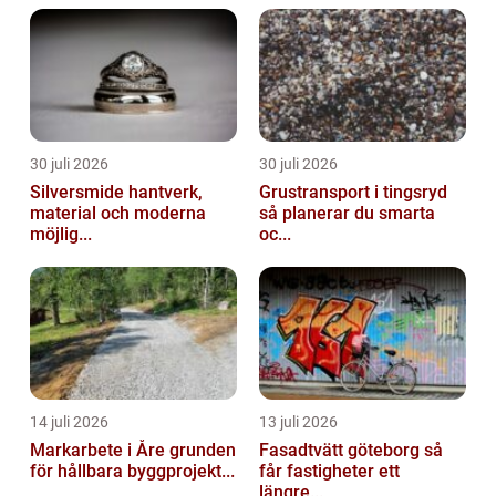
30 juli 2026
30 juli 2026
Silversmide hantverk,
Grustransport i tingsryd
material och moderna
så planerar du smarta
möjlig...
oc...
14 juli 2026
13 juli 2026
Markarbete i Åre grunden
Fasadtvätt göteborg så
för hållbara byggprojekt...
får fastigheter ett
längre...