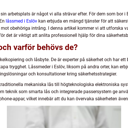
å sin arbetsplats är något vi alla strävar efter. För dem som bor 
 En
låssmed i Eslöv
kan erbjuda en mängd tjänster för att säkerst
mot obehöriga intrång. I denna artikel kommer vi att utforska v
r det är viktigt att anlita professionell hjälp för dina säkerhets
och varför behövs de?
lkopiering och låsbyte. De är experter på säkerhet och har ett b
apa trygghet. Låssmeder i Eslöv, liksom på andra orter, kan erbju
ngslösningar och konsultationer kring säkerhetsstrategier.
traditionella mekaniska lås till högteknologiska elektroniska sy
rn teknik som smarta lås och integrerade passersystem ge använ
rtphone-appar, vilket innebär att du kan övervaka säkerheten även 