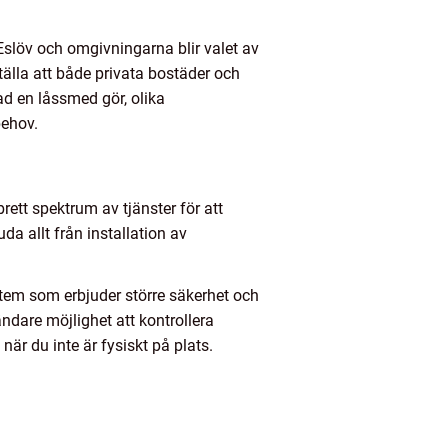
i Eslöv och omgivningarna blir valet av
älla att både privata bostäder och
ad en låssmed gör, olika
behov.
rett spektrum av tjänster för att
da allt från installation av
stem som erbjuder större säkerhet och
dare möjlighet att kontrollera
när du inte är fysiskt på plats.