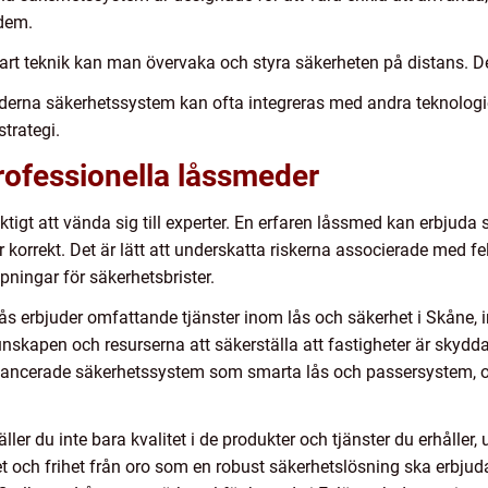
 dem.
rt teknik kan man övervaka och styra säkerheten på distans. Dett
derna säkerhetssystem kan ofta integreras med andra teknologi
trategi.
professionella låssmeder
iktigt att vända sig till experter. En erfaren låssmed kan erbjuda
er korrekt. Det är lätt att underskatta riskerna associerade med 
ningar för säkerhetsbrister.
Lås erbjuder omfattande tjänster inom lås och säkerhet i Skåne,
unskapen och resurserna att säkerställa att fastigheter är skydda
ll avancerade säkerhetssystem som smarta lås och passersystem, 
ler du inte bara kvalitet i de produkter och tjänster du erhåller, 
het och frihet från oro som en robust säkerhetslösning ska erbjud