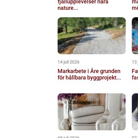
fjällupplevelser nära
ma
nature...
mö
14 juli 2026
13 
Markarbete i Åre grunden
Fas
för hållbara byggprojekt...
fa
08 juli 2026
07 