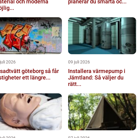
terial och moderna
planerar du smarta oc...
jlig...
juli 2026
09 juli 2026
adtvätt göteborg så får
Installera värmepump i
stigheter ett längre...
Jämtland: Så väljer du
rätt...
juli 2026
07 juli 2026