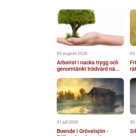
03 augusti 2026
03
Arborist i nacka trygg och
Fris
genomtänkt trädvård nä...
rä
31 juli 2026
30 
Boende i Grövelsjön -
Silv