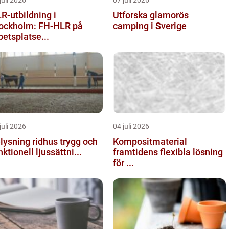
R-utbildning i
Utforska glamorös
ockholm: FH-HLR på
camping i Sverige
betsplatse...
juli 2026
04 juli 2026
ysning ridhus trygg och
Kompositmaterial
nktionell ljussättni...
framtidens flexibla lösning
för ...