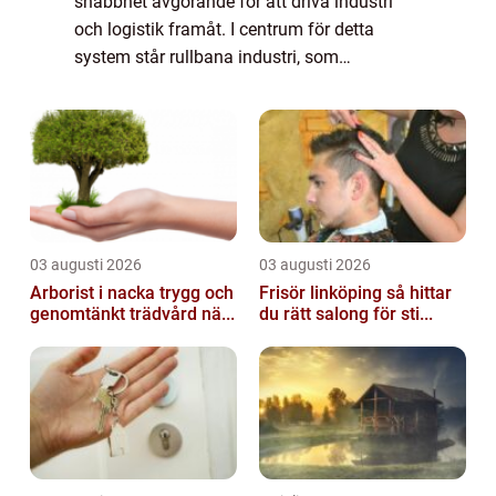
snabbhet avgörande för att driva industri
och logistik framåt. I centrum för detta
system står rullbana industri, som
underlättar transport och hantering av gods i
mån...
03 augusti 2026
03 augusti 2026
Arborist i nacka trygg och
Frisör linköping så hittar
genomtänkt trädvård nä...
du rätt salong för sti...