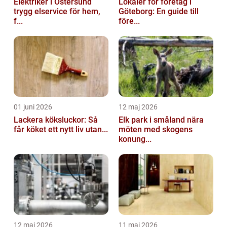
Elektriker i Östersund
Lokaler för företag i
trygg elservice för hem,
Göteborg: En guide till
f...
före...
01 juni 2026
12 maj 2026
Lackera köksluckor: Så
Elk park i småland nära
får köket ett nytt liv utan...
möten med skogens
konung...
12 maj 2026
11 maj 2026