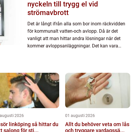
nyckeln till trygg el vid
strömavbrott
Det är långt ifrån alla som bor inom räckvidden
för kommunalt vatten-och avlopp. Då är det
vanligt att man hittar andra lösningar när det
kommer avloppsanläggningar. Det kan vara
lösningar som...
 augusti 2026
01 augusti 2026
ör linköping så hittar du
Allt du behöver veta om lås
tt salong för sti...
och tryggare vardagssä...