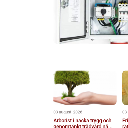
03 augusti 2026
03
Arborist i nacka trygg och
Fris
genomtänkt trädvård nä...
rä