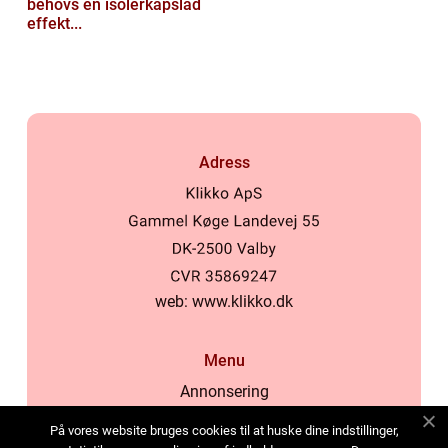
behövs en isolerkapslad
effekt...
Adress
web:
www.klikko.dk
Menu
Annonsering
Om oss
På vores website bruges cookies til at huske dine indstillinger,
Cookies