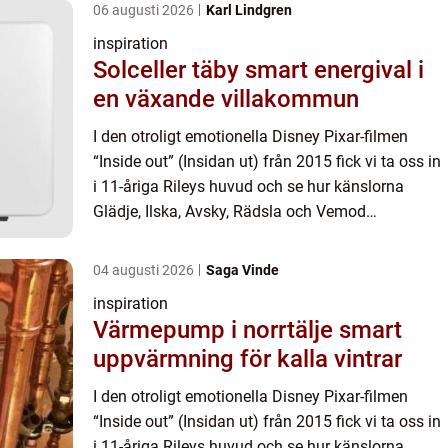
06 augusti 2026
Karl Lindgren
inspiration
Solceller täby smart energival i
en växande villakommun
I den otroligt emotionella Disney Pixar-filmen
“Inside out” (Insidan ut) från 2015 fick vi ta oss in
i 11-åriga Rileys huvud och se hur känslorna
Glädje, Ilska, Avsky, Rädsla och Vemod
samspelade med varandra. F...
04 augusti 2026
Saga Vinde
inspiration
Värmepump i norrtälje smart
uppvärmning för kalla vintrar
I den otroligt emotionella Disney Pixar-filmen
“Inside out” (Insidan ut) från 2015 fick vi ta oss in
i 11-åriga Rileys huvud och se hur känslorna