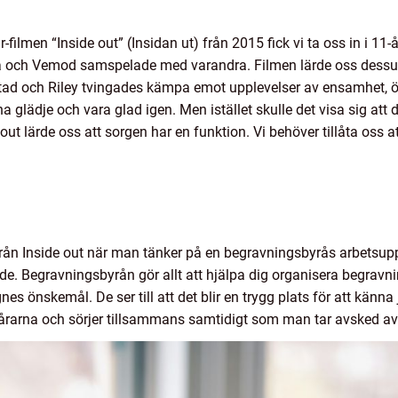
r-filmen “Inside out” (Insidan ut) från 2015 fick vi ta oss in i 11
la och Vemod samspelade med varandra. Filmen lärde oss dessuto
y stad och Riley tvingades kämpa emot upplevelser av ensamhet,
na glädje och vara glad igen. Men istället skulle det visa sig att
out lärde oss att sorgen har en funktion. Vi behöver tillåta oss at
 från Inside out när man tänker på en begravningsbyrås arbetsup
de. Begravningsbyrån gör allt att hjälpa dig organisera begravni
nes önskemål. De ser till att det blir en trygg plats för att kän
tårarna och sörjer tillsammans samtidigt som man tar avsked 