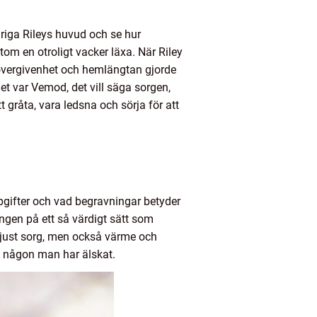
-åriga Rileys huvud och se hur
m en otroligt vacker läxa. När Riley
 övergivenhet och hemlängtan gjorde
 det var Vemod, det vill säga sorgen,
t gråta, vara ledsna och sörja för att
pgifter och vad begravningar betyder
ngen på ett så värdigt sätt som
na just sorg, men också värme och
av någon man har älskat.