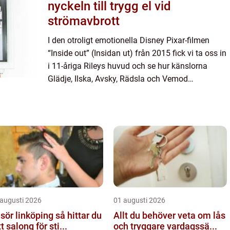
nyckeln till trygg el vid
strömavbrott
I den otroligt emotionella Disney Pixar-filmen
“Inside out” (Insidan ut) från 2015 fick vi ta oss in
i 11-åriga Rileys huvud och se hur känslorna
Glädje, Ilska, Avsky, Rädsla och Vemod
samspelade med varandra. F...
 augusti 2026
01 augusti 2026
ör linköping så hittar du
Allt du behöver veta om lås
tt salong för sti...
och tryggare vardagssä...