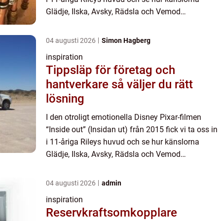
Glädje, Ilska, Avsky, Rädsla och Vemod
samspelade med varandra. F...
04 augusti 2026
Simon Hagberg
inspiration
Tippsläp för företag och
hantverkare så väljer du rätt
lösning
I den otroligt emotionella Disney Pixar-filmen
“Inside out” (Insidan ut) från 2015 fick vi ta oss in
i 11-åriga Rileys huvud och se hur känslorna
Glädje, Ilska, Avsky, Rädsla och Vemod
samspelade med varandra. F...
04 augusti 2026
admin
inspiration
Reservkraftsomkopplare