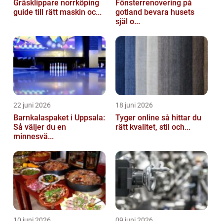
Gräsklippare norrköping
Fönsterrenovering på
guide till rätt maskin oc...
gotland bevara husets
själ o...
22 juni 2026
18 juni 2026
Barnkalaspaket i Uppsala:
Tyger online så hittar du
Så väljer du en
rätt kvalitet, stil och...
minnesvä...
10 juni 2026
09 juni 2026