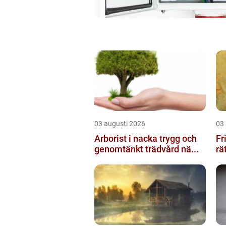
03 augusti 2026
03
Arborist i nacka trygg och
Fris
genomtänkt trädvård nä...
rä