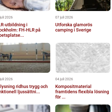
juli 2026
07 juli 2026
R-utbildning i
Utforska glamorös
ockholm: FH-HLR på
camping i Sverige
betsplatse...
juli 2026
04 juli 2026
ysning ridhus trygg och
Kompositmaterial
nktionell ljussättni...
framtidens flexibla lösning
för ...