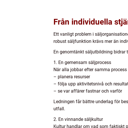
Från individuella stjä
Ett vanligt problem i säljorganisatio
robust säljfunktion krävs mer än ind
En genomtänkt säljutbildning bidrar ti
1. En gemensam säljprocess
När alla jobbar efter samma process bl
– planera resurser
– följa upp aktivitetsnivå och resulta
– se var affärer fastnar och varför
Ledningen får bättre underlag för be
utfall.
2. En vinnande säljkultur
Kultur handlar om vad som faktiskt pre