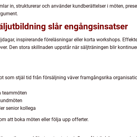
mlar in, strukturerar och använder kundberättelser i möten, pre
rgument.
äljutbildning slår engångsinsatser
gar, inspirerande föreläsningar eller korta workshops. Effekten
er. Den stora skillnaden uppstår när säljträningen blir kontinuerl
got som stjäl tid från försäljning väver framgångsrika organisatio
på teammöten
 kundmöten
er senior kollega
som att boka möten eller följa upp offerter.