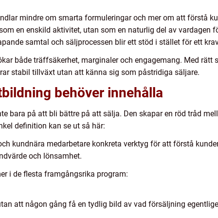
andlar mindre om smarta formuleringar och mer om att förstå ku
 som en enskild aktivitet, utan som en naturlig del av vardagen fö
pande samtal och säljprocessen blir ett stöd i stället för ett krav
 ökar både träffsäkerhet, marginaler och engagemang. Med rätt str
ar stabil tillväxt utan att känna sig som påstridiga säljare.
bildning behöver innehålla
te bara på att bli bättre på att sälja. Den skapar en röd tråd m
kel definition kan se ut så här:
e och kundnära medarbetare konkreta verktyg för att förstå kunde
undvärde och lönsamhet.
r i de flesta framgångsrika program:
tan att någon gång få en tydlig bild av vad försäljning egentligen