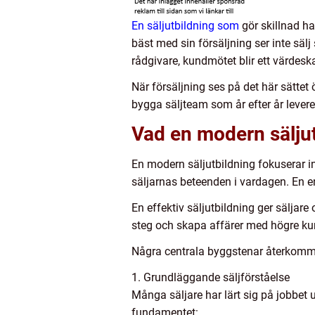
En säljutbildning som
gör skillnad h
bäst med sin försäljning ser inte sälj
rådgivare, kundmötet blir ett värdeska
När försäljning ses på det här sättet
bygga säljteam som år efter år leverer
Vad en modern säljut
En modern säljutbildning fokuserar in
säljarnas beteenden i vardagen. En en
En effektiv säljutbildning ger säljar
steg och skapa affärer med högre k
Några centrala byggstenar återkomme
1. Grundläggande säljförståelse
Många säljare har lärt sig på jobbet u
fundamentet: