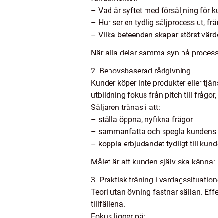
– Vad är syftet med försäljning för k
– Hur ser en tydlig säljprocess ut, frå
– Vilka beteenden skapar störst värde
När alla delar samma syn på processe
2. Behovsbaserad rådgivning
Kunder köper inte produkter eller tjän
utbildning fokus från pitch till frågo
Säljaren tränas i att:
– ställa öppna, nyfikna frågor
– sammanfatta och spegla kundens 
– koppla erbjudandet tydligt till kun
Målet är att kunden själv ska känna: 
3. Praktisk träning i vardagssituation
Teori utan övning fastnar sällan. Ef
tillfällena.
Fokus ligger på: