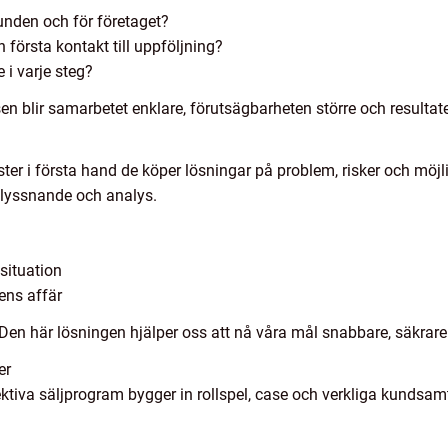
unden och för företaget?
n första kontakt till uppföljning?
 i varje steg?
n blir samarbetet enklare, förutsägbarheten större och resulta
ster i första hand de köper lösningar på problem, risker och möjl
r, lyssnande och analys.
situation
dens affär
Den här lösningen hjälper oss att nå våra mål snabbare, säkrare
er
fektiva säljprogram bygger in rollspel, case och verkliga kundsa