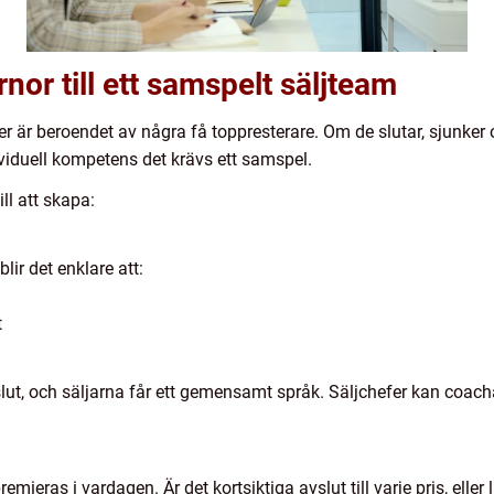
rnor till ett samspelt säljteam
ner är beroendet av några få toppresterare. Om de slutar, sjunke
ividuell kompetens det krävs ett samspel.
ll att skapa:
ir det enklare att:
t
slut, och säljarna får ett gemensamt språk. Säljchefer kan coach
mieras i vardagen. Är det kortsiktiga avslut till varje pris, elle