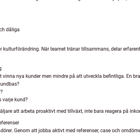
ch dåliga
ör kulturförändring. När teamet tränar tillsammans, delar erfaren
g
t vinna nya kunder men mindre på att utveckla befintliga. En bra
 kundbas?
r?
s varje kund?
äljare att arbeta proaktivt med tillväxt, inte bara reagera på i
eferenser
örer. Genom att jobba aktivt med referenser, case och omdömen