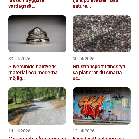
lås och tryggare
fjällupplevelser nära
vardagssä...
nature...
30 juli 2026
30 juli 2026
Silversmide hantverk,
Grustransport i tingsryd
material och moderna
så planerar du smarta
möjlig...
oc...
14 juli 2026
13 juli 2026
Markarbete i Åre grunden
Fasadtvätt göteborg så