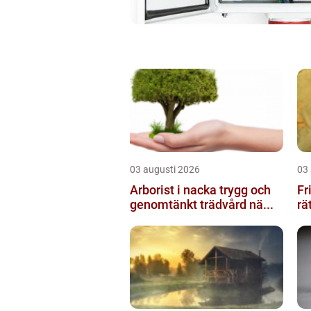
03 augusti 2026
03
Arborist i nacka trygg och
Fris
genomtänkt trädvård nä...
rä