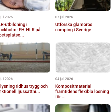
juli 2026
07 juli 2026
R-utbildning i
Utforska glamorös
ockholm: FH-HLR på
camping i Sverige
betsplatse...
juli 2026
04 juli 2026
ysning ridhus trygg och
Kompositmaterial
nktionell ljussättni...
framtidens flexibla lösning
för ...