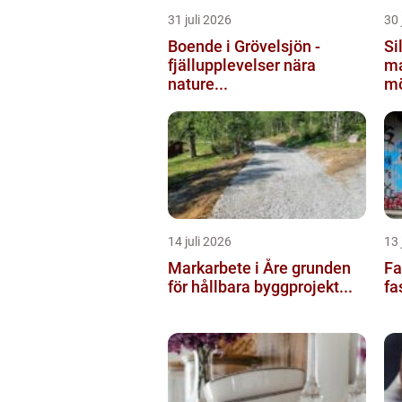
31 juli 2026
30 
Boende i Grövelsjön -
Silv
fjällupplevelser nära
ma
nature...
mö
14 juli 2026
13 
Markarbete i Åre grunden
Fas
för hållbara byggprojekt...
fa