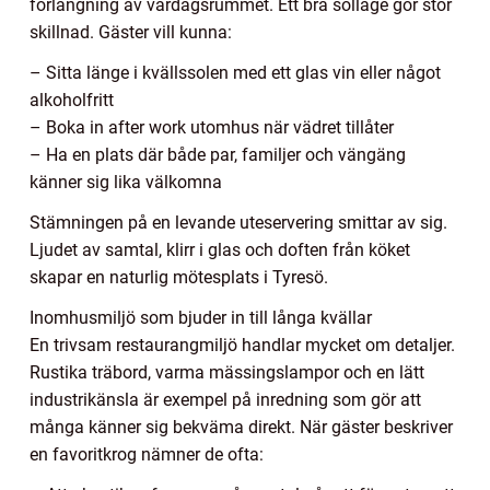
förlängning av vardagsrummet. Ett bra solläge gör stor
skillnad. Gäster vill kunna:
– Sitta länge i kvällssolen med ett glas vin eller något
alkoholfritt
– Boka in after work utomhus när vädret tillåter
– Ha en plats där både par, familjer och vängäng
känner sig lika välkomna
Stämningen på en levande uteservering smittar av sig.
Ljudet av samtal, klirr i glas och doften från köket
skapar en naturlig mötesplats i Tyresö.
Inomhusmiljö som bjuder in till långa kvällar
En trivsam restaurangmiljö handlar mycket om detaljer.
Rustika träbord, varma mässingslampor och en lätt
industrikänsla är exempel på inredning som gör att
många känner sig bekväma direkt. När gäster beskriver
en favoritkrog nämner de ofta: