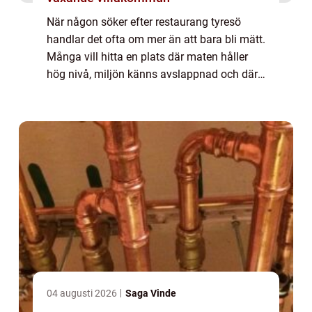
När någon söker efter restaurang tyresö
handlar det ofta om mer än att bara bli mätt.
Många vill hitta en plats där maten håller
hög nivå, miljön känns avslappnad och där
läget gör det enkelt att ses både till
vardagslunch och längre middagar. Tyresö...
04 augusti 2026
Saga Vinde