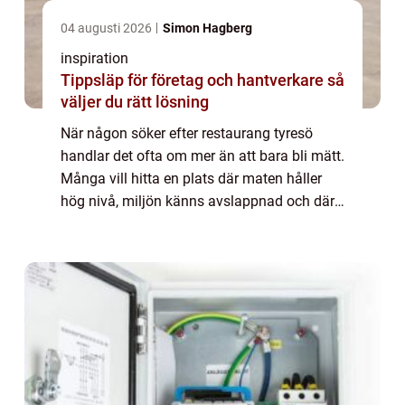
04 augusti 2026
Simon Hagberg
inspiration
Tippsläp för företag och hantverkare så
väljer du rätt lösning
När någon söker efter restaurang tyresö
handlar det ofta om mer än att bara bli mätt.
Många vill hitta en plats där maten håller
hög nivå, miljön känns avslappnad och där
läget gör det enkelt att ses både till
vardagslunch och längre middagar. Tyresö...