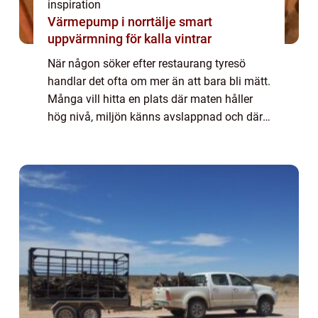
inspiration
Värmepump i norrtälje smart
uppvärmning för kalla vintrar
När någon söker efter restaurang tyresö
handlar det ofta om mer än att bara bli mätt.
Många vill hitta en plats där maten håller
hög nivå, miljön känns avslappnad och där
läget gör det enkelt att ses både till
vardagslunch och längre middagar. Tyresö...