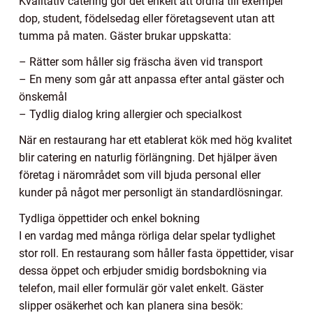
Kvalitativ catering gör det enkelt att ordna till exempel
dop, student, födelsedag eller företagsevent utan att
tumma på maten. Gäster brukar uppskatta:
– Rätter som håller sig fräscha även vid transport
– En meny som går att anpassa efter antal gäster och
önskemål
– Tydlig dialog kring allergier och specialkost
När en restaurang har ett etablerat kök med hög kvalitet
blir catering en naturlig förlängning. Det hjälper även
företag i närområdet som vill bjuda personal eller
kunder på något mer personligt än standardlösningar.
Tydliga öppettider och enkel bokning
I en vardag med många rörliga delar spelar tydlighet
stor roll. En restaurang som håller fasta öppettider, visar
dessa öppet och erbjuder smidig bordsbokning via
telefon, mail eller formulär gör valet enkelt. Gäster
slipper osäkerhet och kan planera sina besök: