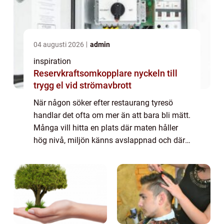
04 augusti 2026
admin
inspiration
Reservkraftsomkopplare nyckeln till
trygg el vid strömavbrott
När någon söker efter restaurang tyresö
handlar det ofta om mer än att bara bli mätt.
Många vill hitta en plats där maten håller
hög nivå, miljön känns avslappnad och där
läget gör det enkelt att ses både till
vardagslunch och längre middagar. Tyresö...