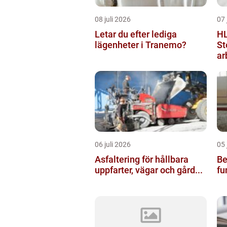
08 juli 2026
07 
Letar du efter lediga
HL
lägenheter i Tranemo?
St
ar
06 juli 2026
05 
Asfaltering för hållbara
Bel
uppfarter, vägar och gård...
fu