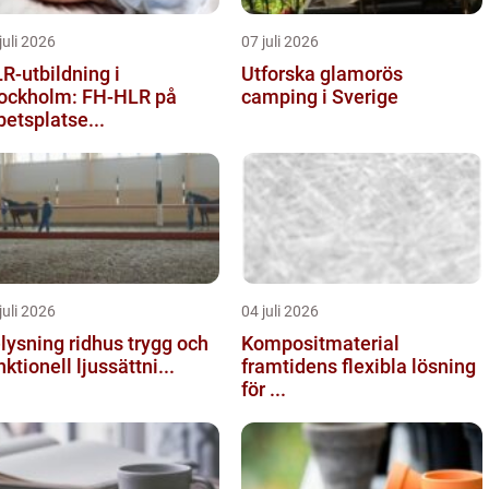
juli 2026
07 juli 2026
R-utbildning i
Utforska glamorös
ockholm: FH-HLR på
camping i Sverige
betsplatse...
juli 2026
04 juli 2026
ysning ridhus trygg och
Kompositmaterial
nktionell ljussättni...
framtidens flexibla lösning
för ...