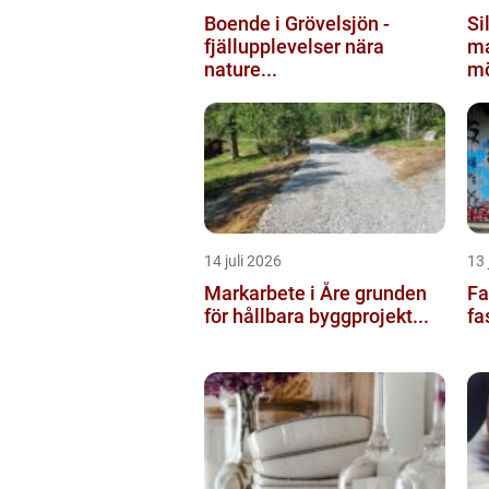
Boende i Grövelsjön -
Silv
fjällupplevelser nära
ma
nature...
mö
14 juli 2026
13 
Markarbete i Åre grunden
Fas
för hållbara byggprojekt...
fa