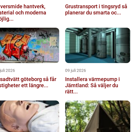
ersmide hantverk,
Grustransport i tingsryd så
terial och moderna
planerar du smarta oc...
jlig...
juli 2026
09 juli 2026
adtvätt göteborg så får
Installera värmepump i
stigheter ett längre...
Jämtland: Så väljer du
rätt...