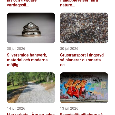
lås och tryggare
fjällupplevelser nära
vardagssä...
nature...
30 juli 2026
30 juli 2026
Silversmide hantverk,
Grustransport i tingsryd
material och moderna
så planerar du smarta
möjlig...
oc...
14 juli 2026
13 juli 2026
Markarbete i Åre grunden
Fasadtvätt göteborg så