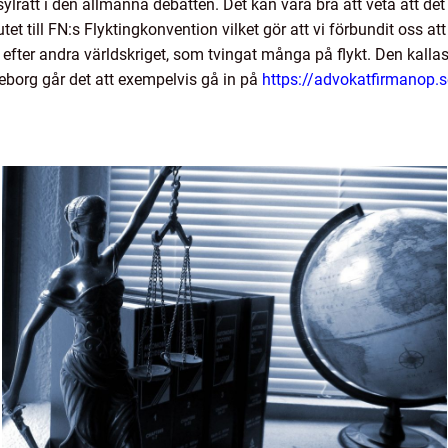
lrätt i den allmänna debatten. Det kan vara bra att veta att det 
utet till FN:s Flyktingkonvention vilket gör att vi förbundit oss a
efter andra världskriget, som tvingat många på flykt. Den kall
eborg går det att exempelvis gå in på
https://advokatfirmanop.