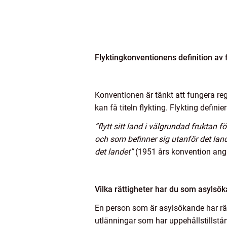
Flyktingkonventionens definition av f
Konventionen är tänkt att fungera reg
kan få titeln flykting. Flykting defi
”flytt sitt land i välgrundad fruktan fö
och som befinner sig utanför det land
det landet”
(1951 års konvention angå
Vilka rättigheter har du som asylsö
En person som är asylsökande har rät
utlänningar som har uppehållstillstånd 