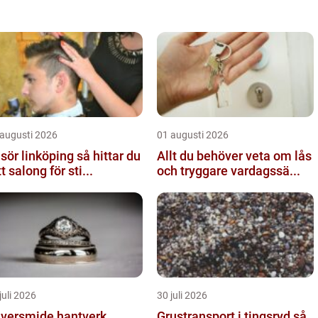
 augusti 2026
01 augusti 2026
ör linköping så hittar du
Allt du behöver veta om lås
tt salong för sti...
och tryggare vardagssä...
juli 2026
30 juli 2026
ersmide hantverk,
Grustransport i tingsryd så