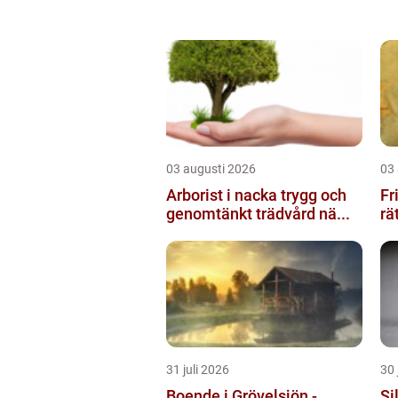
03 augusti 2026
03
Arborist i nacka trygg och
Fris
genomtänkt trädvård nä...
rä
31 juli 2026
30 
Boende i Grövelsjön -
Silv