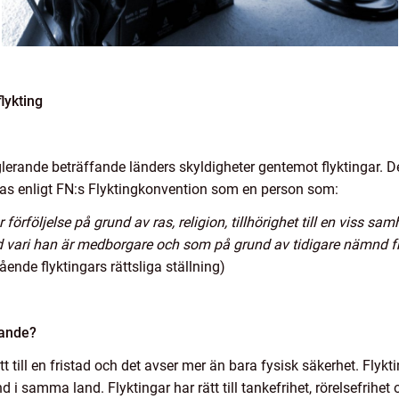
lykting
lerande beträffande länders skyldigheter gentemot flyktingar. Det
nieras enligt FN:s Flyktingkonvention som en person som:
r förföljelse på grund av ras, religion, tillhörighet till en viss s
 vari han är medborgare och som på grund av tidigare nämnd frukt
ende flyktingars rättsliga ställning)
kande?
t till en fristad och det avser mer än bara fysisk säkerhet. Fly
i samma land. Flyktingar har rätt till tankefrihet, rörelsefrihet och