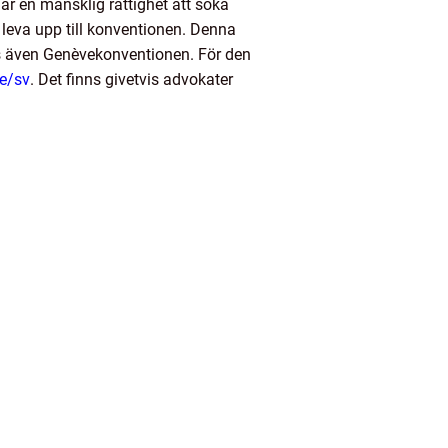
är en mänsklig rättighet att söka
tt leva upp till konventionen. Denna
as även Genèvekonventionen. För den
se/sv
.
Det finns givetvis advokater