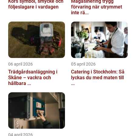
Kors symbol, smycke och
Magasinering trygg
följeslagare i vardagen
förvaring när utrymmet
inte rä...
06 april 2026
05 april 2026
Trädgårdsanläggning i
Catering i Stockholm: Så
Skåne – vackra och
lyckas du med maten till
hållbara ...
...
04 april 2026