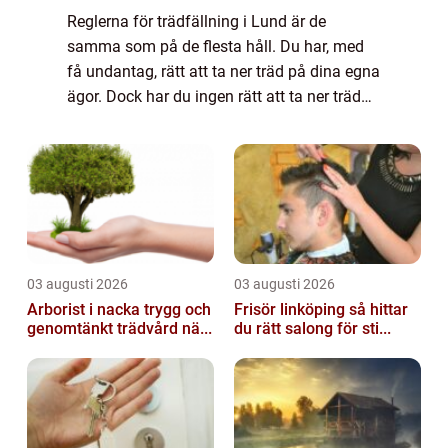
Reglerna för trädfällning i Lund är de
samma som på de flesta håll. Du har, med
få undantag, rätt att ta ner träd på dina egna
ägor. Dock har du ingen rätt att ta ner träd
på ägor som inte tillhör dig, oavsett hur
berättigat du tycker det kan vara. B...
03 augusti 2026
03 augusti 2026
Arborist i nacka trygg och
Frisör linköping så hittar
genomtänkt trädvård nä...
du rätt salong för sti...