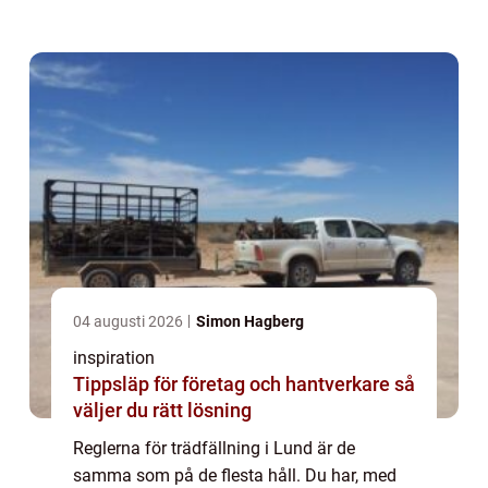
på ägor som inte tillhör dig, oavsett hur
berättigat du tycker det kan vara. B...
04 augusti 2026
Simon Hagberg
inspiration
Tippsläp för företag och hantverkare så
väljer du rätt lösning
Reglerna för trädfällning i Lund är de
samma som på de flesta håll. Du har, med