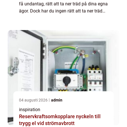
få undantag, rätt att ta ner träd på dina egna
ägor. Dock har du ingen rätt att ta ner träd
på ägor som inte tillhör dig, oavsett hur
berättigat du tycker det kan vara. B...
04 augusti 2026
admin
inspiration
Reservkraftsomkopplare nyckeln till
trygg el vid strömavbrott