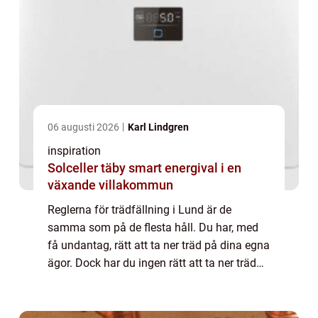
06 augusti 2026
Karl Lindgren
inspiration
Solceller täby smart energival i en
växande villakommun
Reglerna för trädfällning i Lund är de
samma som på de flesta håll. Du har, med
få undantag, rätt att ta ner träd på dina egna
ägor. Dock har du ingen rätt att ta ner träd
på ägor som inte tillhör dig, oavsett hur
berättigat du tycker det kan vara. B...