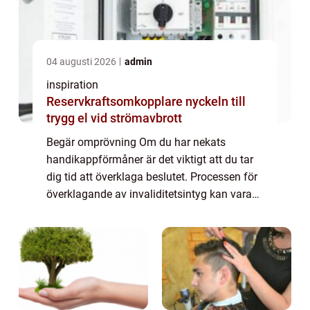
04 augusti 2026
admin
inspiration
Reservkraftsomkopplare nyckeln till
trygg el vid strömavbrott
Begär omprövning Om du har nekats
handikappförmåner är det viktigt att du tar
dig tid att överklaga beslutet. Processen för
överklagande av invaliditetsintyg kan vara
komplicerad och frustrerande, men med rätt
verktyg och information kan du lyckas. I...